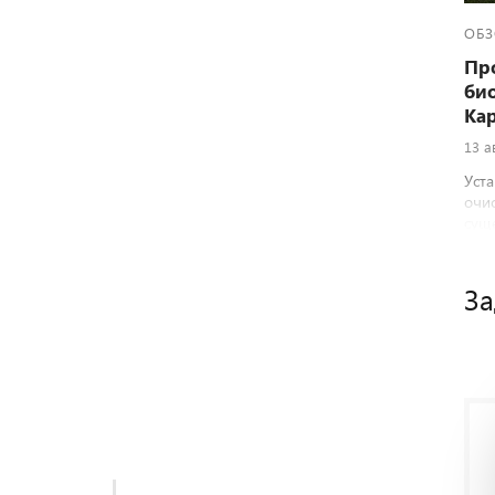
ОБЗ
Про
био
Ка
13 а
Уста
очис
сущ
За