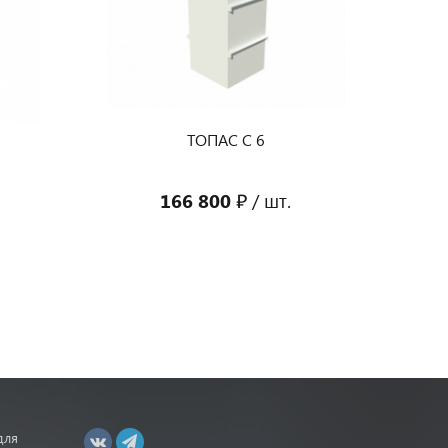
Зафиксируй цену до повышения.
Оставь заявку на установку
септика или кессона сегодня.
5
ТОПАС С 6
Подробнее
.
166 800 ₽
/ шт.
для