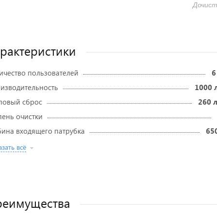
Дочиста
рактеристики
ичество пользователей
6
изводительность
1000 
повый сброс
260 л
пень очистки
бина входящего патрубка
65
зать всё
реимущества