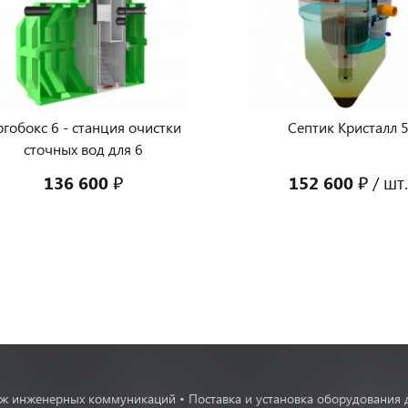
Подобрать септик
онлайн
Узнать стоимость септика для
ывы клиентов
вашего дома под ключ
и получить подарок
ргобокс 6 - станция очистки
Септик Кристалл 
нас говорят заказчики
сточных вод для 6
Рассчитать
пользователей
136 600 ₽
152 600 ₽
/ шт
Читать
ж инженерных коммуникаций • Поставка и установка оборудования 