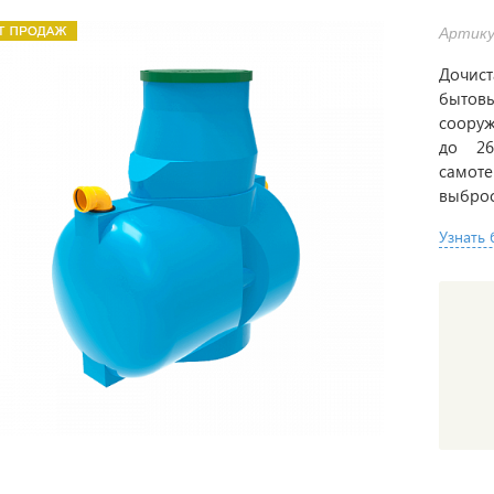
Артикул
Дочист
бытовы
соору
до 26
самот
выбро
Узнать