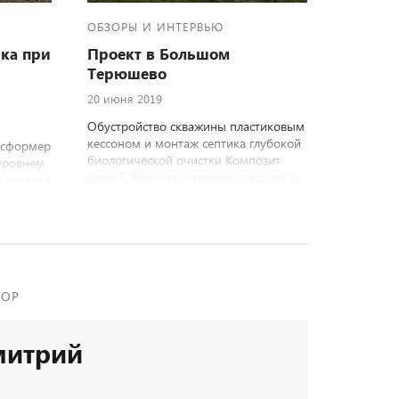
ОБЗОРЫ И ИНТЕРВЬЮ
ика при
Проект в Большом
Терюшево
20 июня 2019
Обустройство скважины пластиковым
кессоном и монтаж септика глубокой
нсформер
биологической очистки Композит
 уровнем
Аэро 5 Лонг для строящегося дома в
в поселке
Большом Терюшево.
на
ТОР
митрий