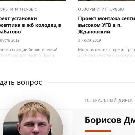
ОРЫ И ИНТЕРВЬЮ
ОБЗОРЫ И ИНТЕРВЬЮ
ект установки
Проект монтажа септ
септика в жб колодец в
высоком УГВ в п.
рабатово
Ждановский
вгуста 2019
3 июля 2019
новка станции биологической
Монтаж септика Термит Тра
тки Композит Аэро 5 Лонг в
2.0 PR на участке с высоким
ествующий бетонный колодец.
грунтовых вод для коттеджа 
Ждановский Кстовского райо
Нижегородской области
дать вопрос
ГЕНЕРАЛЬНЫЙ ДИРЕК
Борисов Д