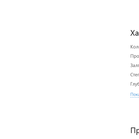
Ха
Кол
Про
Зал
Сте
Глу
Пока
П