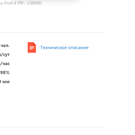
 Profi 4 PR - 138000
 чел.
Техническое описание
л/сут
/час
98%
0 мм