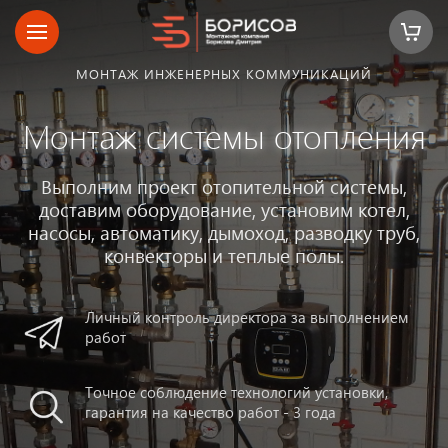
МОНТАЖ ИНЖЕНЕРНЫХ КОММУНИКАЦИЙ
Монтаж системы отопления
Выполним проект отопительной системы,
доставим оборудование, установим котел,
насосы, автоматику, дымоход, разводку труб,
конвекторы и теплые полы.
Личный контроль директора за выполнением
работ
Точное соблюдение технологий установки,
гарантия на качество работ - 3 года