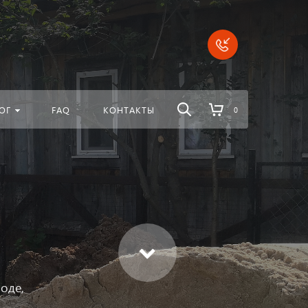
везде
Найти
ОГ
FAQ
КОНТАКТЫ
0
оде,