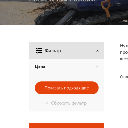
Нуж
Фильтр
про
кес
Цена
Сорт