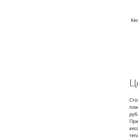
Ке
Ц
Сто
пла
руб
При
кес
теп