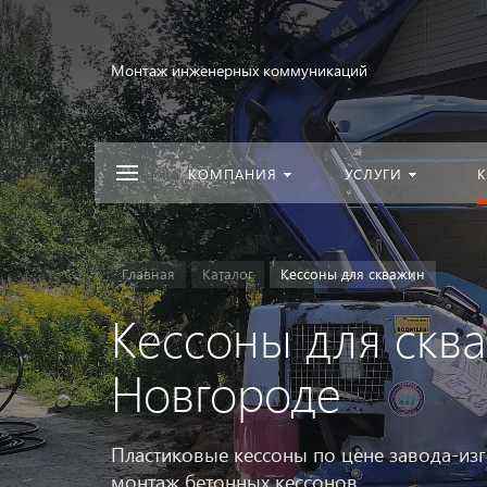
Монтаж инженерных коммуникаций
КОМПАНИЯ
УСЛУГИ
К
Главная
Каталог
Кессоны для скважин
Кессоны для скв
Новгороде
Пластиковые кессоны по цене завода-из
монтаж бетонных кессонов.