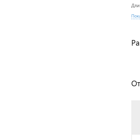
Дли
Пока
Ра
От