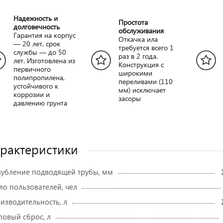
Надежность и
Простота
долговечность
обслуживания
Гарантия на корпус
Откачка ила
— 20 лет, срок
требуется всего 1
службы — до 50
раз в 2 года.
лет. Изготовлена из
Конструкция с
первичного
широкими
полипропилена,
переливами (110
устойчивого к
мм) исключает
коррозии и
засоры
давлению грунта
рактеристики
лубление подводящей трубы, мм
ло пользователей, чел
изводительность, л
повый сброс, л