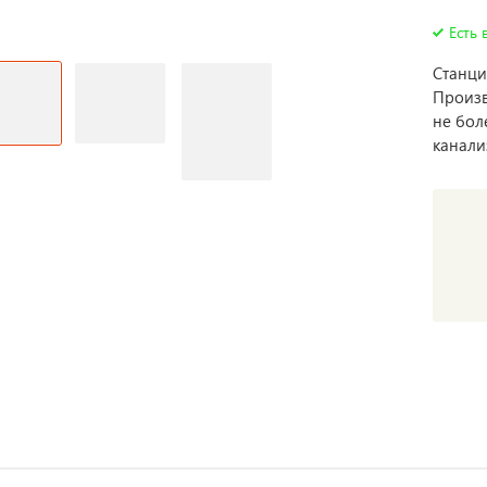
Есть 
Станци
Произв
не бол
канали