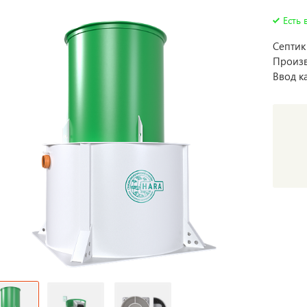
Есть 
Септик
Произв
Ввод к