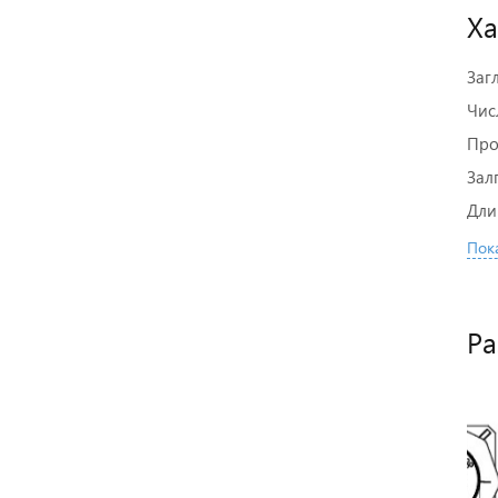
Ха
Заг
Чис
Про
Зал
Дли
Пока
Ра